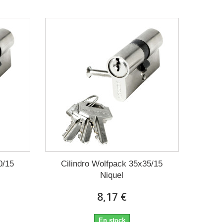
0/15
Cilindro Wolfpack 35x35/15
Niquel
8,17 €
En stock