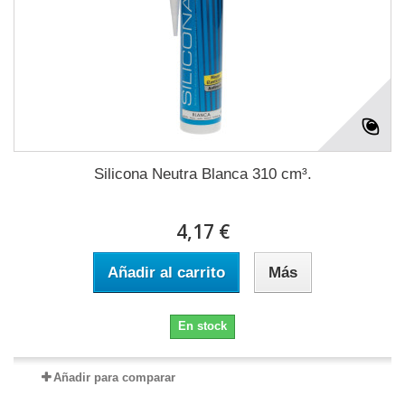
Silicona Neutra Blanca 310 cm³.
4,17 €
Añadir al carrito
Más
En stock
Añadir para comparar