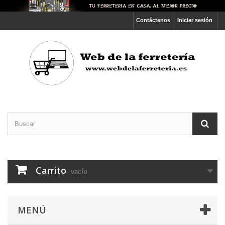
Contáctenos
Iniciar sesión
Carrito
vacío
MENÚ