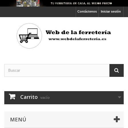
Contáctenos
Iniciar sesión
Carrito
vacío
MENÚ