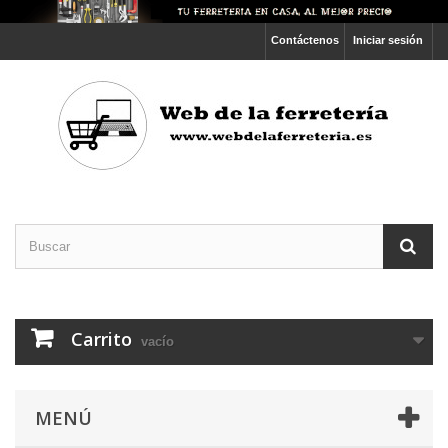
Contáctenos
Iniciar sesión
Carrito
vacío
MENÚ