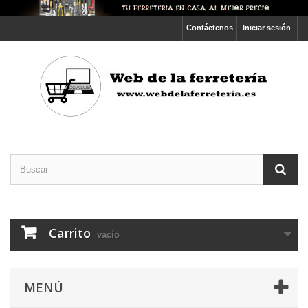
Contáctenos
Iniciar sesión
Carrito
vacío
MENÚ