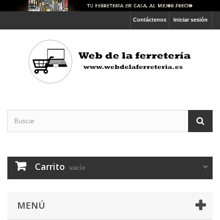
Contáctenos
Iniciar sesión
Carrito
vacío
MENÚ