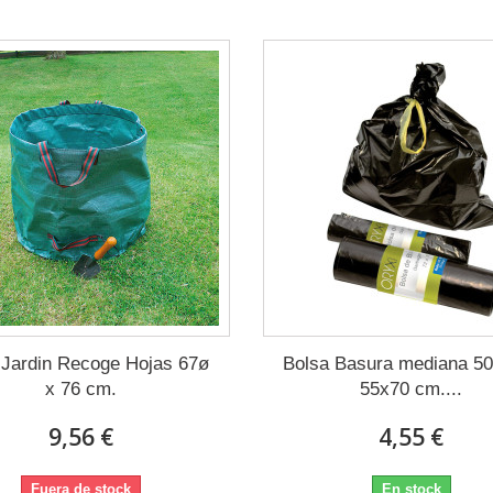
Jardin Recoge Hojas 67ø
Bolsa Basura mediana 50 
x 76 cm.
55x70 cm....
9,56 €
4,55 €
Fuera de stock
En stock