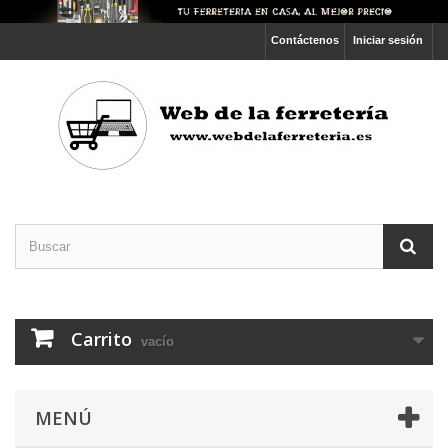
Contáctenos
Iniciar sesión
Carrito
vacío
MENÚ