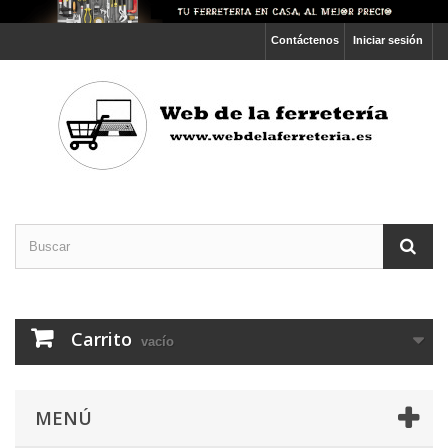
Contáctenos
Iniciar sesión
Carrito
vacío
MENÚ