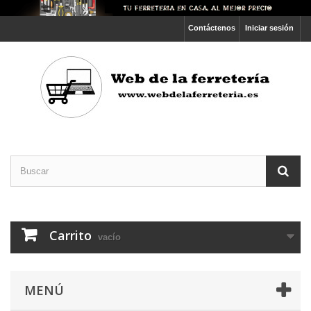
Contáctenos
Iniciar sesión
Carrito
vacío
MENÚ