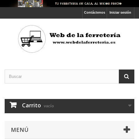
Contáctenos
Iniciar sesión
Carrito
vacío
MENÚ