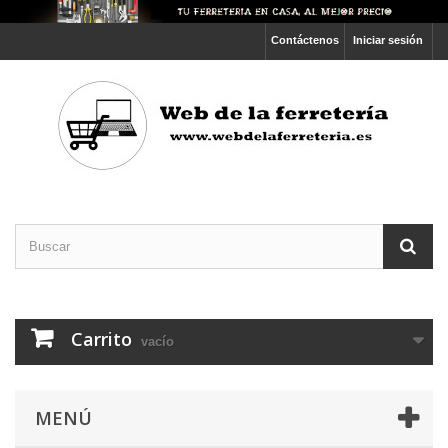
Contáctenos
Iniciar sesión
Carrito
vacío
MENÚ