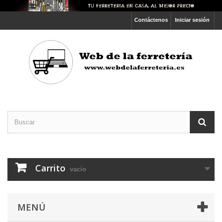
Contáctenos
Iniciar sesión
Carrito
vacío
MENÚ