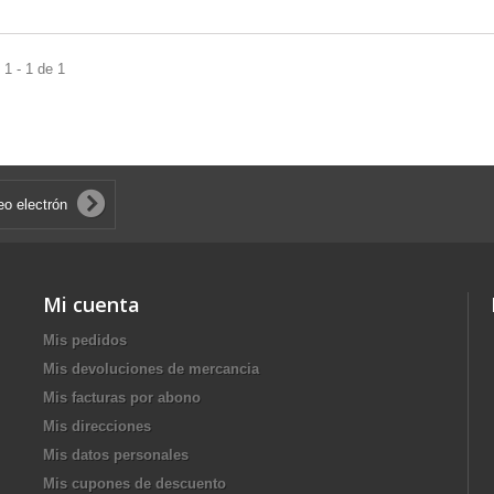
1 - 1 de 1
Mi cuenta
Mis pedidos
Mis devoluciones de mercancia
Mis facturas por abono
Mis direcciones
Mis datos personales
Mis cupones de descuento