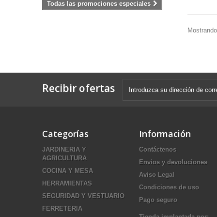
Todas las promociones especiales
Mostrando 
Recibir ofertas
Categorías
Información
JARDINERIA Y
Contáctenos
AGRICULTURA
Envíos y devoluciones
COCINA Y MESA
Aviso Legal
HERRAMIENTAS
Condiciones de uso
SEGURIDAD Y VESTUARIO
Pago seguro
FERRETERIA
Tienda implantada por: