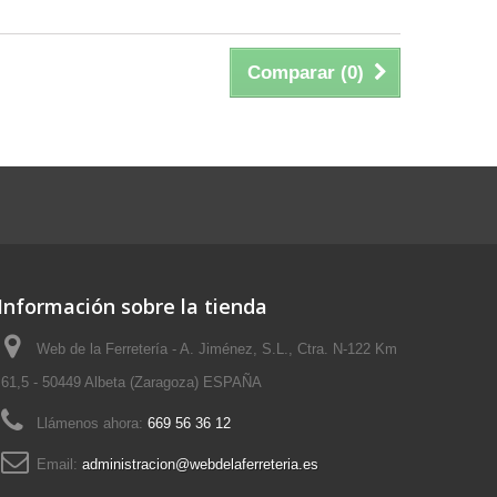
Comparar (
0
)
Información sobre la tienda
Web de la Ferretería - A. Jiménez, S.L., Ctra. N-122 Km
61,5 - 50449 Albeta (Zaragoza) ESPAÑA
Llámenos ahora:
669 56 36 12
Email:
administracion@webdelaferreteria.es