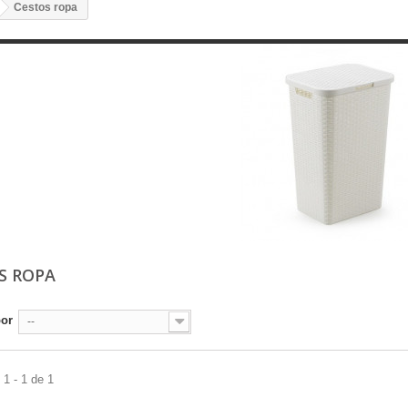
Cestos ropa
S ROPA
por
--
1 - 1 de 1