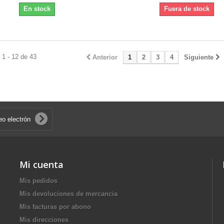
En stock
Fuera de stock
1 - 12 de 43
Anterior
1
2
3
4
Siguiente
Mi cuenta
Mis pedidos
Mis devoluciones de mercancia
Mis facturas por abono
Mis direcciones