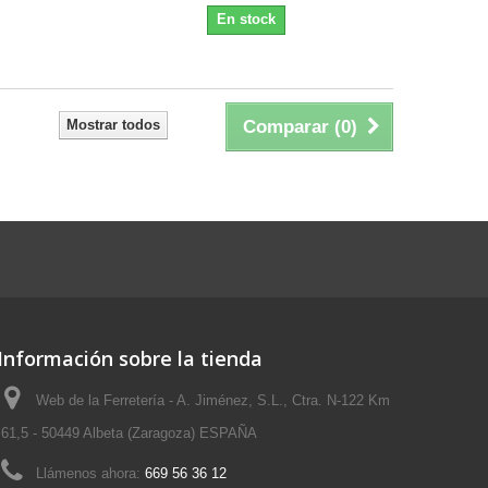
En stock
Mostrar todos
Comparar (
0
)
Información sobre la tienda
Web de la Ferretería - A. Jiménez, S.L., Ctra. N-122 Km
61,5 - 50449 Albeta (Zaragoza) ESPAÑA
Llámenos ahora:
669 56 36 12