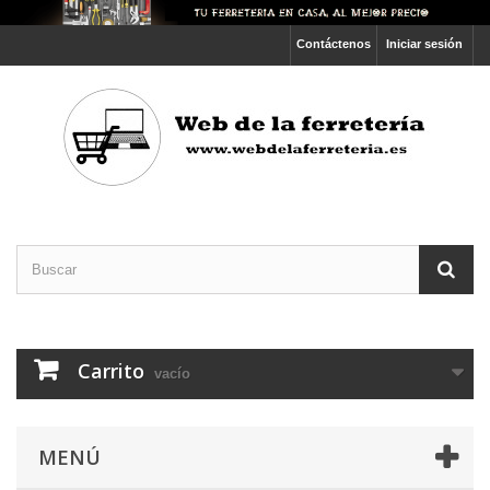
Contáctenos
Iniciar sesión
Carrito
vacío
MENÚ