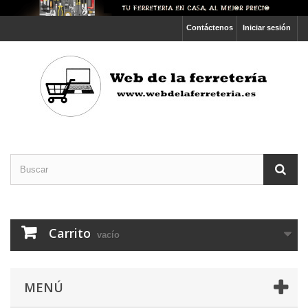
Contáctenos
Iniciar sesión
Carrito
vacío
MENÚ