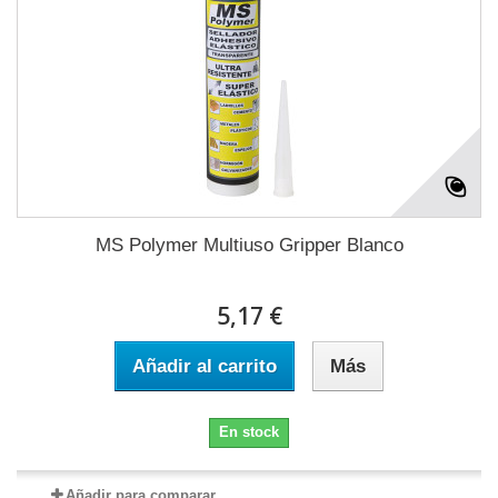
MS Polymer Multiuso Gripper Blanco
5,17 €
Añadir al carrito
Más
En stock
Añadir para comparar