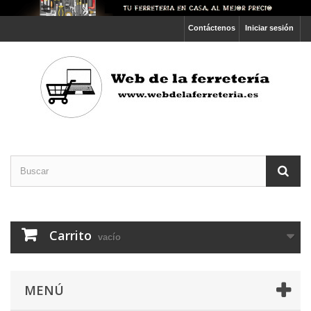
Contáctenos
Iniciar sesión
Carrito
vacío
MENÚ