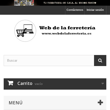
Contáctenos
Iniciar sesión
Carrito
vacío
MENÚ