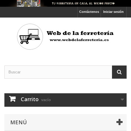
Contáctenos
Iniciar sesión
Carrito
vacío
MENÚ