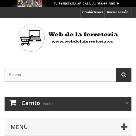
Contáctenos
Iniciar sesión
Carrito
vacío
MENÚ