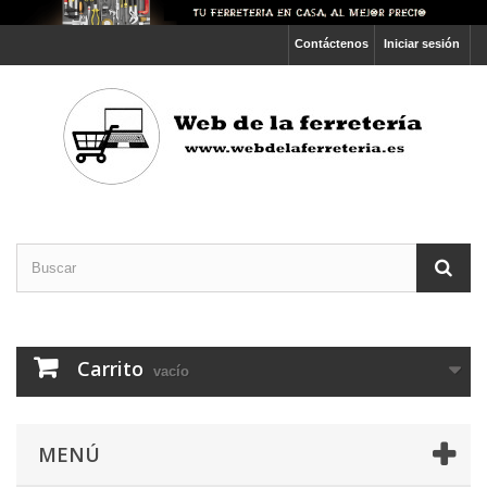
Contáctenos
Iniciar sesión
Carrito
vacío
MENÚ