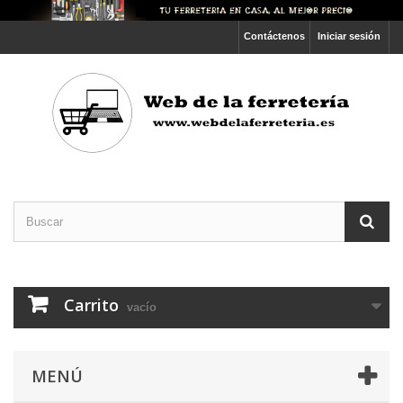
Contáctenos
Iniciar sesión
Carrito
vacío
MENÚ