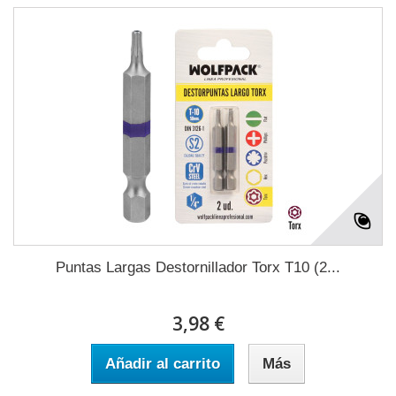
Puntas Largas Destornillador Torx T10 (2...
3,98 €
Añadir al carrito
Más