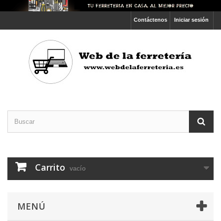
Contáctenos
Iniciar sesión
Carrito
vacío
MENÚ