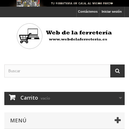
Contáctenos
Iniciar sesión
Carrito
vacío
MENÚ