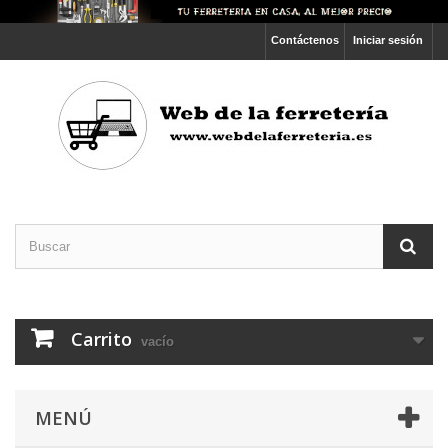
Contáctenos
Iniciar sesión
Carrito
vacío
MENÚ