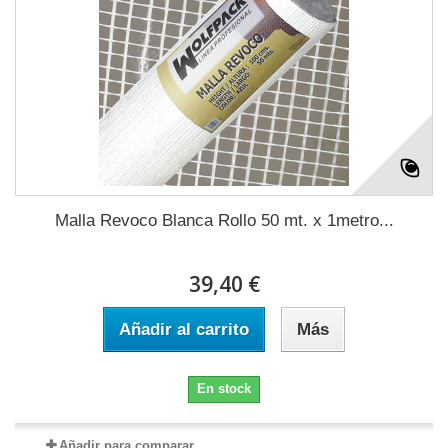
Malla Revoco Blanca Rollo 50 mt. x 1metro...
39,40 €
Añadir al carrito
Más
En stock
Añadir para comparar