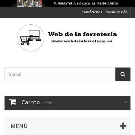
Contáctenos
Iniciar sesión
Carrito
vacío
MENÚ