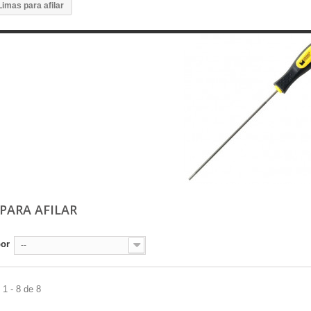
Limas para afilar
 PARA AFILAR
por
--
1 - 8 de 8