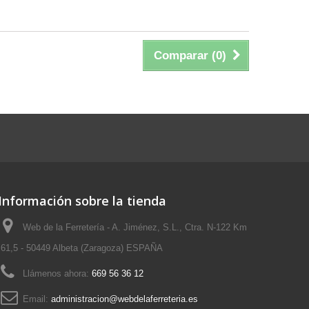
Comparar (
0
)
Información sobre la tienda
Web de la Ferretería - A. Jiménez, S.L., Ctra. N-122 Km
61,5 - 50449 Albeta (Zaragoza) ESPAÑA
Llámenos ahora:
669 56 36 12
Email:
administracion@webdelaferreteria.es