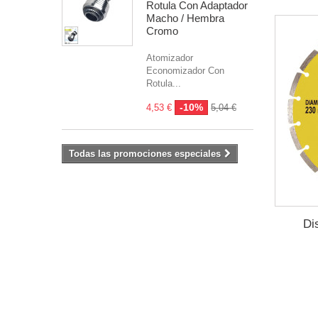
Rotula Con Adaptador
Macho / Hembra
Cromo
Atomizador
Economizador Con
Rotula...
-10%
4,53 €
5,04 €
Todas las promociones especiales
Di