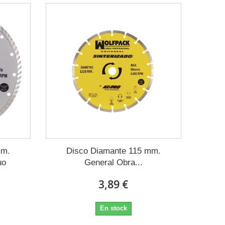
mm.
Disco Diamante 115 mm.
uo
General Obra...
3,89 €
En stock