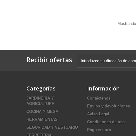
Mostrando 
Recibir ofertas
Categorías
Información
JARDINERIA Y
Contáctenos
AGRICULTURA
Envíos y devoluciones
COCINA Y MESA
Aviso Legal
HERRAMIENTAS
Condiciones de uso
SEGURIDAD Y VESTUARIO
Pago seguro
FERRETERIA