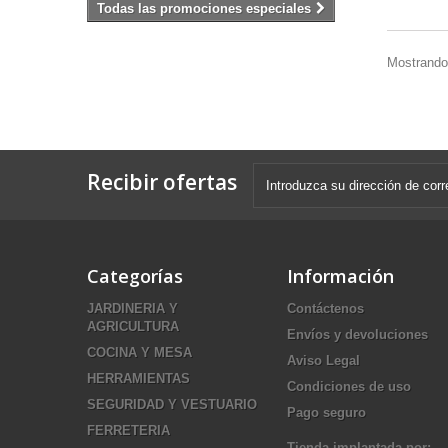
Todas las promociones especiales
Mostrando 
Recibir ofertas
Categorías
Información
JARDINERIA Y
Contáctenos
AGRICULTURA
Envíos y devoluciones
COCINA Y MESA
Aviso Legal
HERRAMIENTAS
Condiciones de uso
SEGURIDAD Y VESTUARIO
Pago seguro
FERRETERIA
Tienda implantada por: