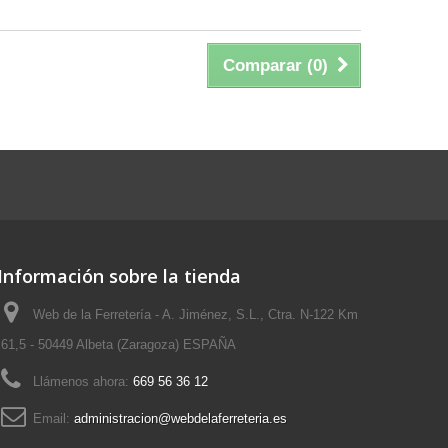
Comparar (
0
)
Información sobre la tienda
Web de la Ferretería - A. Jiménez, S.L., Ctra. N-122 Km
61,5 - 50449 Albeta (Zaragoza) ESPAÑA
Llámenos ahora:
669 56 36 12
Email:
administracion@webdelaferreteria.es