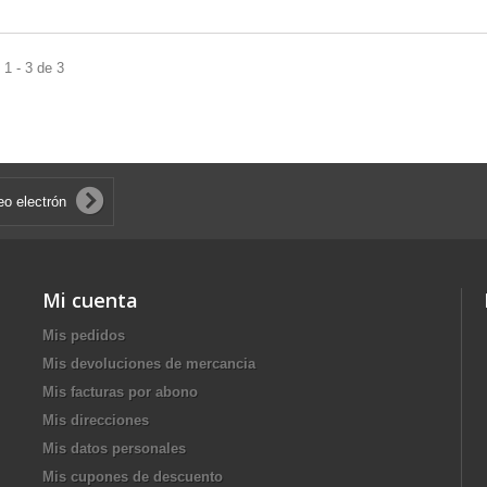
1 - 3 de 3
Mi cuenta
Mis pedidos
Mis devoluciones de mercancia
Mis facturas por abono
Mis direcciones
Mis datos personales
Mis cupones de descuento