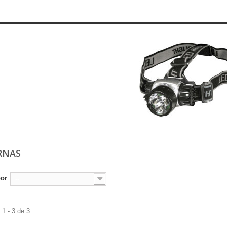
RNAS
por
--
1 - 3 de 3