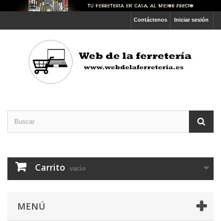
Contáctenos
Iniciar sesión
Carrito
vacío
MENÚ