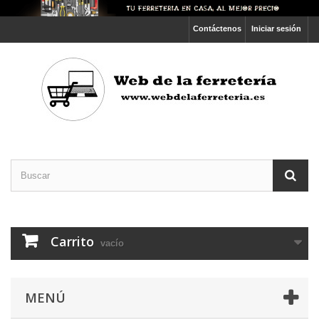
Contáctenos
Iniciar sesión
Carrito
vacío
MENÚ