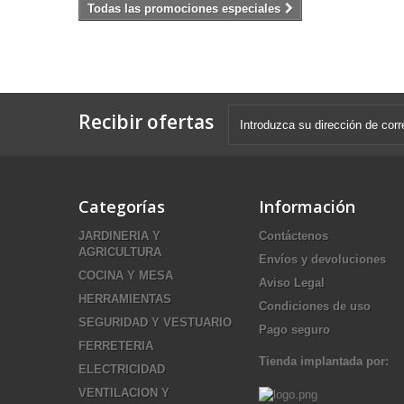
Todas las promociones especiales
Recibir ofertas
Categorías
Información
JARDINERIA Y
Contáctenos
AGRICULTURA
Envíos y devoluciones
COCINA Y MESA
Aviso Legal
HERRAMIENTAS
Condiciones de uso
SEGURIDAD Y VESTUARIO
Pago seguro
FERRETERIA
Tienda implantada por:
ELECTRICIDAD
VENTILACION Y