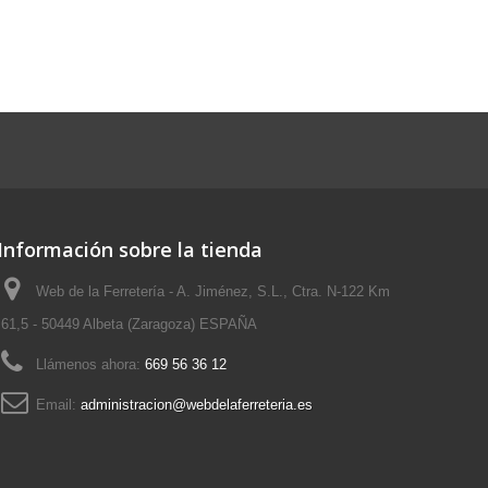
Información sobre la tienda
Web de la Ferretería - A. Jiménez, S.L., Ctra. N-122 Km
61,5 - 50449 Albeta (Zaragoza) ESPAÑA
Llámenos ahora:
669 56 36 12
Email:
administracion@webdelaferreteria.es