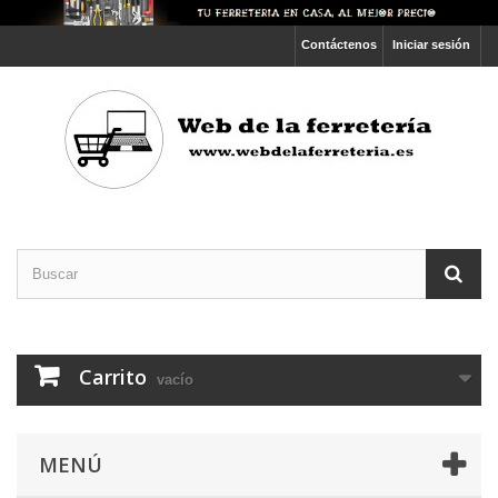
Contáctenos
Iniciar sesión
Carrito
vacío
MENÚ