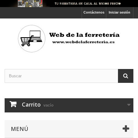
Contáctenos
Iniciar sesión
Carrito
vacío
MENÚ