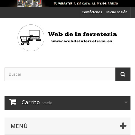
Contáctenos
Iniciar sesión
Carrito
vacío
MENÚ