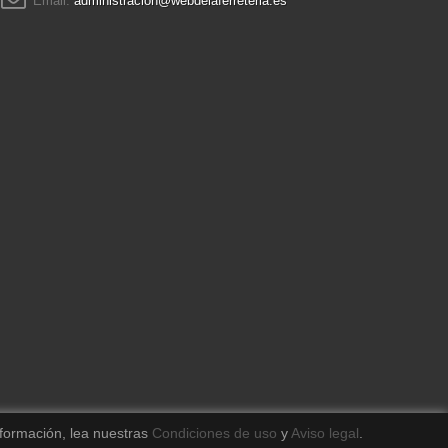
Email:
administracion@webdelaferreteria.es
formación, lea nuestras
Condiciones de uso
y
Aviso legal
.