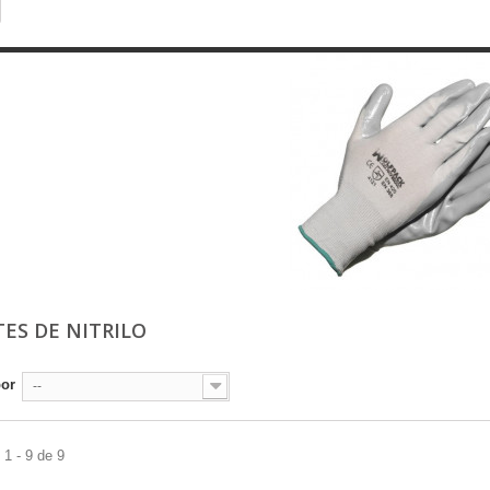
ES DE NITRILO
por
--
1 - 9 de 9