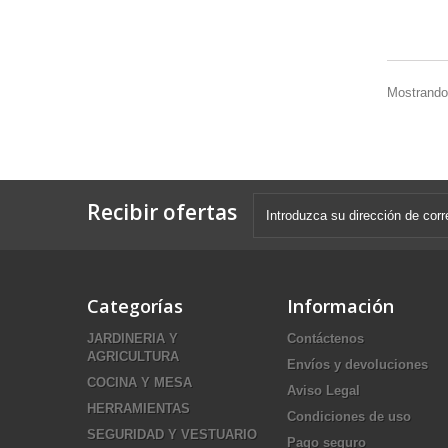
Mostrando 
Recibir ofertas
Categorías
Información
JARDINERIA Y
Contáctenos
AGRICULTURA
Envíos y devoluciones
COCINA Y MESA
Aviso Legal
HERRAMIENTAS
Condiciones de uso
SEGURIDAD Y VESTUARIO
Pago seguro