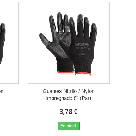
on
Guantes Nitrilo / Nylon
)
Impregnado 8" (Par)
3,78 €
En stock