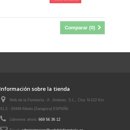
Comparar (
0
)
Información sobre la tienda
Web de la Ferretería - A. Jiménez, S.L., Ctra. N-122 Km
61,5 - 50449 Albeta (Zaragoza) ESPAÑA
Llámenos ahora:
669 56 36 12