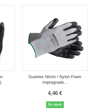
on
Guantes Nitrilo / Nylon Foam
)
Impregnado...
4,46 €
En stock