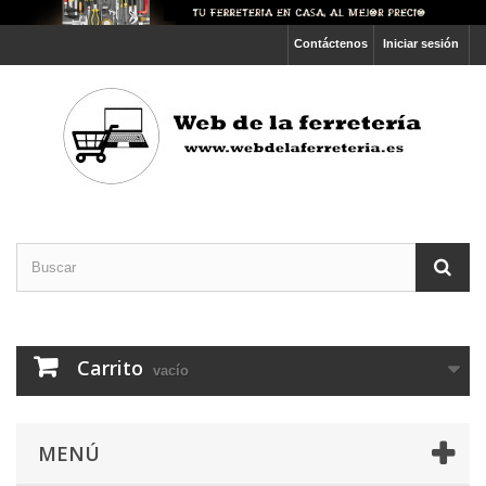
Contáctenos
Iniciar sesión
Carrito
vacío
MENÚ