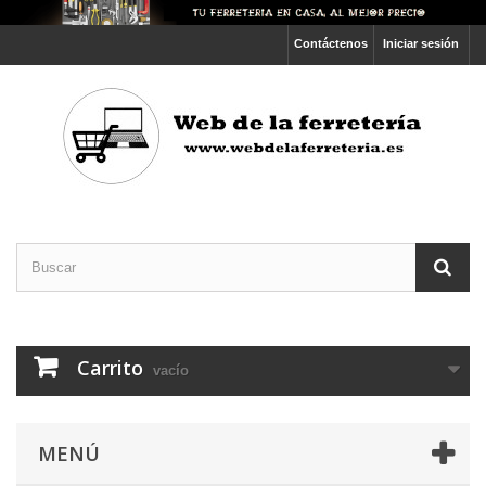
Contáctenos
Iniciar sesión
Carrito
vacío
MENÚ