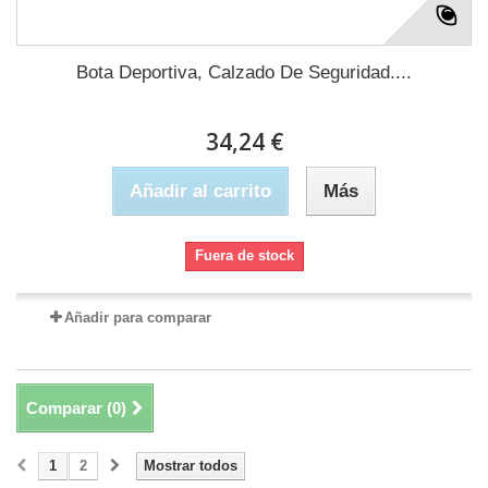
Bota Deportiva, Calzado De Seguridad....
34,24 €
Añadir al carrito
Más
Fuera de stock
Añadir para comparar
Comparar (
0
)
1
2
Mostrar todos