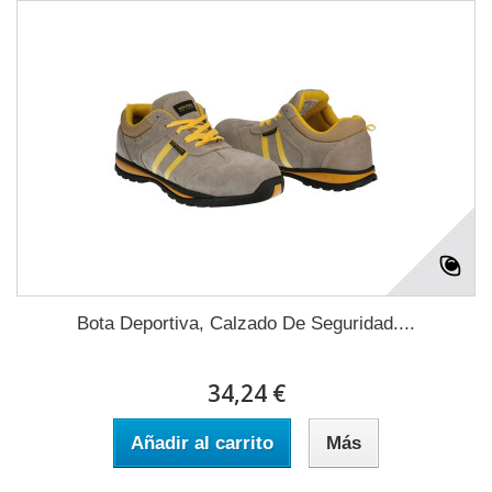
Bota Deportiva, Calzado De Seguridad....
34,24 €
Añadir al carrito
Más