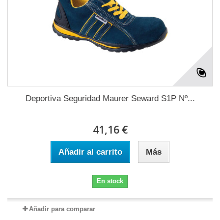
Deportiva Seguridad Maurer Seward S1P Nº...
41,16 €
Añadir al carrito
Más
En stock
Añadir para comparar