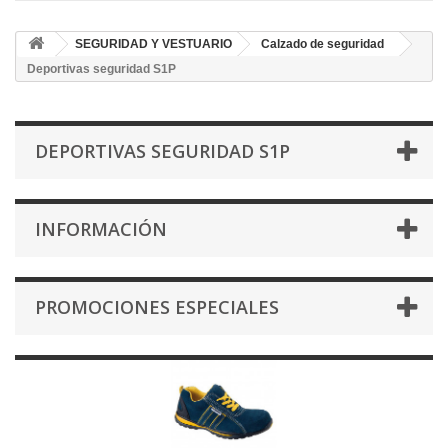
SEGURIDAD Y VESTUARIO
Calzado de seguridad
Deportivas seguridad S1P
DEPORTIVAS SEGURIDAD S1P
INFORMACIÓN
PROMOCIONES ESPECIALES