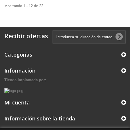
Mostrando 1 - 12 de 22
Recibir ofertas
Categorías
Información
Tienda implantada por:
Mi cuenta
Información sobre la tienda