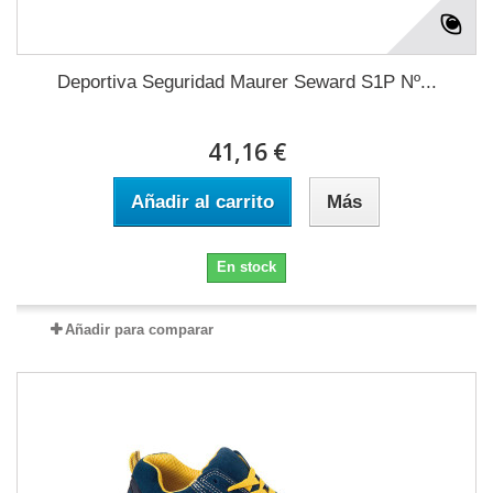
Deportiva Seguridad Maurer Seward S1P Nº...
41,16 €
Añadir al carrito
Más
En stock
Añadir para comparar