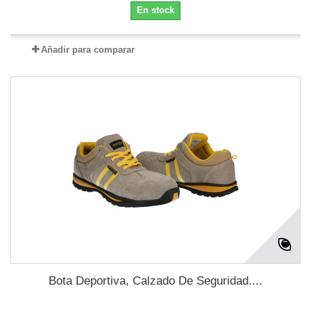
En stock
Añadir para comparar
Bota Deportiva, Calzado De Seguridad....