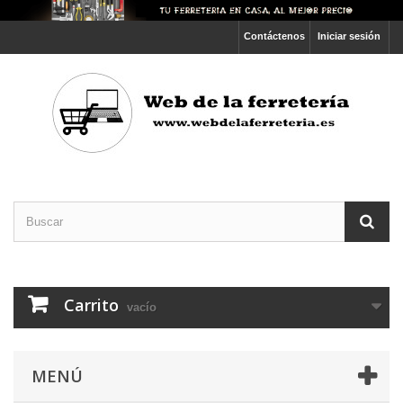
Contáctenos
Iniciar sesión
Carrito
vacío
MENÚ