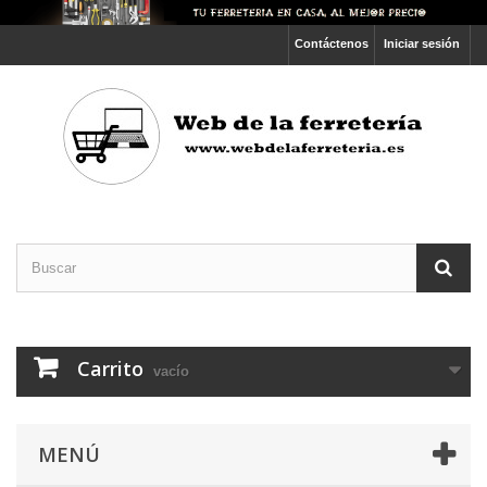
Contáctenos
Iniciar sesión
Carrito
vacío
MENÚ