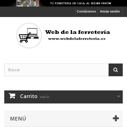
Contáctenos
Iniciar sesión
Carrito
vacío
MENÚ