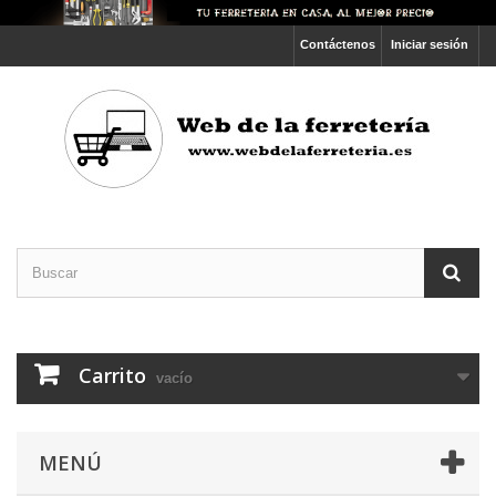
Contáctenos
Iniciar sesión
Carrito
vacío
MENÚ