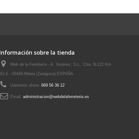
Información sobre la tienda
Web de la Ferretería - A. Jiménez, S.L., Ctra. N-122 Km
61,5 - 50449 Albeta (Zaragoza) ESPAÑA
Llámenos ahora:
669 56 36 12
Email:
administracion@webdelaferreteria.es