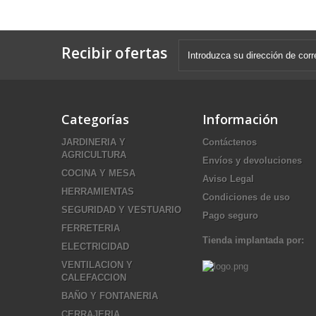
Recibir ofertas
Categorías
Información
JARDINERIA Y
Contáctenos
AGRICULTURA
Envíos y devoluciones
COCINA Y MESA
Aviso Legal
HERRAMIENTAS
Condiciones de uso
SEGURIDAD Y VESTUARIO
Pago seguro
FERRETERIA
Tienda implantada por:
ELECTRICIDAD
VENTILACION Y
CALEFACCION
BAÑO Y FONTANERIA
CERRAJERIA