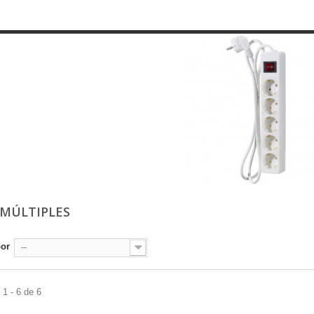
 MÚLTIPLES
por
--
1 - 6 de 6