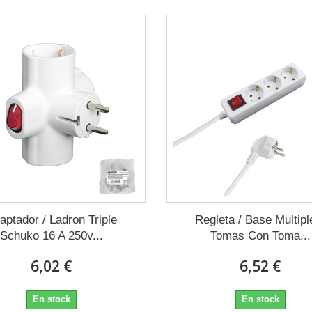
aptador / Ladron Triple
Regleta / Base Multipl
Schuko 16 A 250v...
Tomas Con Toma...
6,02 €
6,52 €
En stock
En stock