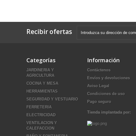
Recibir ofertas
Categorías
Información
JARDINERIA Y
Contáctenos
AGRICULTURA
Envíos y devoluciones
COCINA Y MESA
Aviso Legal
HERRAMIENTAS
Condiciones de uso
SEGURIDAD Y VESTUARIO
Pago seguro
FERRETERIA
Tienda implantada por:
ELECTRICIDAD
VENTILACION Y
CALEFACCION