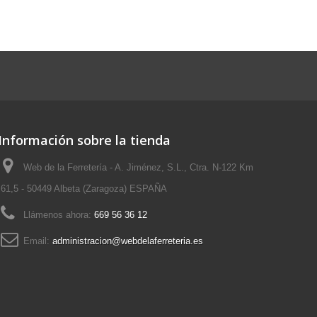
Información sobre la tienda
Web de la Ferretería - A. Jiménez, S.L., Ctra. N-122 Km
61,5 - 50449 Albeta (Zaragoza) ESPAÑA
Llámenos ahora:
669 56 36 12
Email:
administracion@webdelaferreteria.es