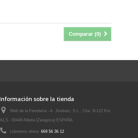
Comparar (
0
)
Información sobre la tienda
Web de la Ferretería - A. Jiménez, S.L., Ctra. N-122 Km
61,5 - 50449 Albeta (Zaragoza) ESPAÑA
Llámenos ahora:
669 56 36 12