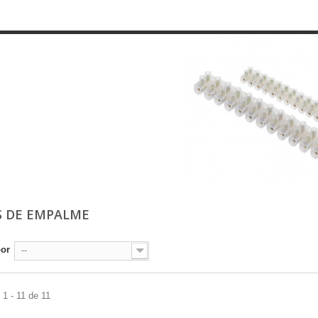
S DE EMPALME
por
--
1 - 11 de 11