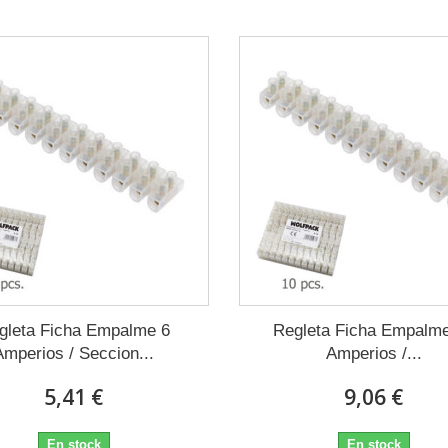
gleta Ficha Empalme 6
Regleta Ficha Empalm
Amperios / Seccion...
Amperios /...
5,41 €
9,06 €
En stock
En stock