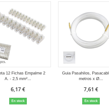
eta 12 Fichas Empalme 2
Guia Pasahilos, Pasacabl
A. - 2,5 mm²...
metros x Ø...
6,17 €
7,61 €
En stock
En stock