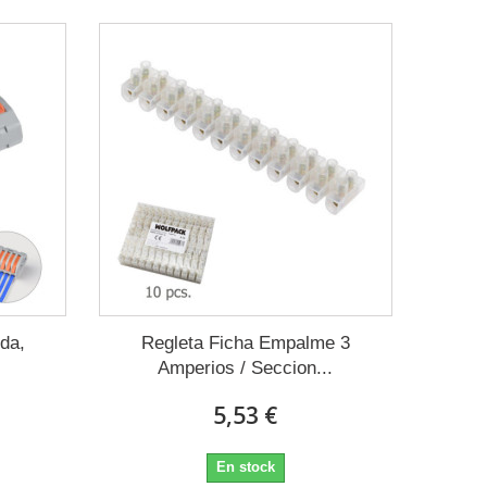
da,
Regleta Ficha Empalme 3
Amperios / Seccion...
5,53 €
En stock