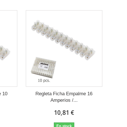
e 10
Regleta Ficha Empalme 16
Amperios /...
10,81 €
En stock