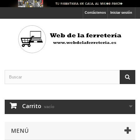
Contáctenos
Iniciar sesión
Carrito
vacío
MENÚ