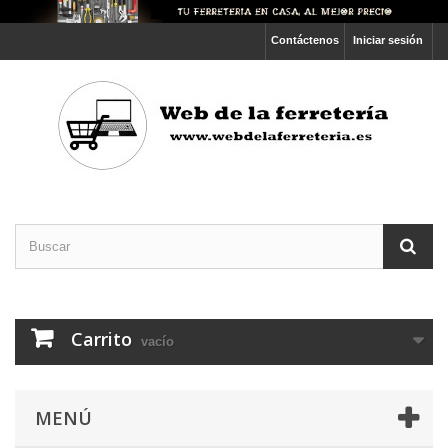
Contáctenos
Iniciar sesión
Carrito
vacío
MENÚ