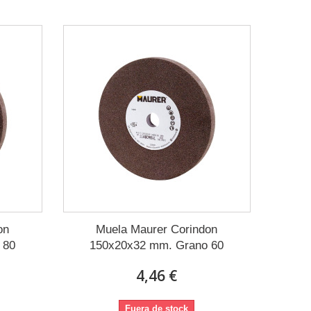
on
Muela Maurer Corindon
 80
150x20x32 mm. Grano 60
4,46 €
Fuera de stock