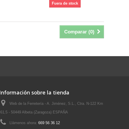
Fuera de stock
Comparar (
0
)
Información sobre la tienda
Web de la Ferretería - A. Jiménez, S.L., Ctra. N-122 Km
61,5 - 50449 Albeta (Zaragoza) ESPAÑA
Llámenos ahora:
669 56 36 12